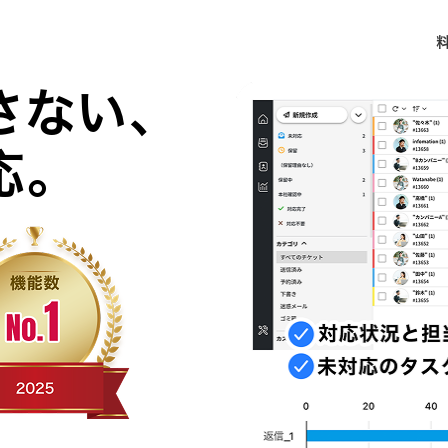
さない、
応。