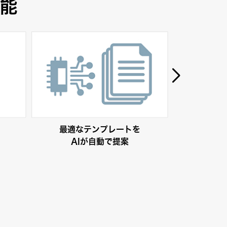
機能
最適なテンプレートを
最適な
AIが自動で提案
A